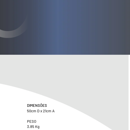
DIMENSÕES
50cm D x 21cm A
PESO
3.85 Kg