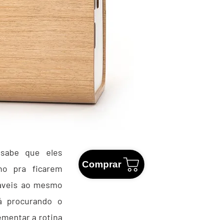
sabe que eles
Comprar
ho pra ficarem
táveis ao mesmo
á procurando o
ementar a rotina