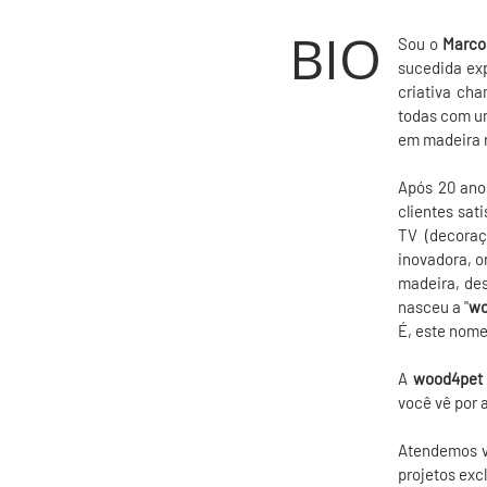
BIO
Sou o
Marco
sucedida ex
criativa ch
todas com um
em madeira 
Após 20 ano
clientes sat
TV (decoraç
inovadora, o
madeira, des
nasceu a "
wo
É, este nome
A
wood4pet
você vê por 
Atendemos vo
projetos excl