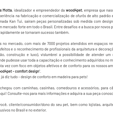
s Motta
, idealizador e empreendedor da
wood4pet
, empresa que nas
periência na fabricação e comercialização de ofurôs de alto padrão
amada Kan Tui, saíram peças personalizadas sob medida com design 
 mercado forte em todo o Brasil. Entre desafios e a busca por novos p
rapidamente se tornaram sucesso também.
s no mercado, com mais de 7000 projetos atendidos em espaços resi
isfeitos e o reconhecimento de profissionais da arquitetura e decora
ão, construção e luxo), vislumbrei a possibilidade de atender um
nde pudesse usar toda a capacitação e conhecimento adquiridos no m
ta vez com foco em objetos afetivos e de conforto para os nossos am
od4pet - comfort design
".
 já diz tudo - design de conforto em madeira para pets!
chegou com caminhas, casinhas, comedouros e acessórios, para cãe
aqui! Consulte-nos para mais informações e adquira a sua peça conosc
cê, cliente/consumidor/dono do seu pet, bem como lojistas, arquite
usivos no Brasil e no exterior.